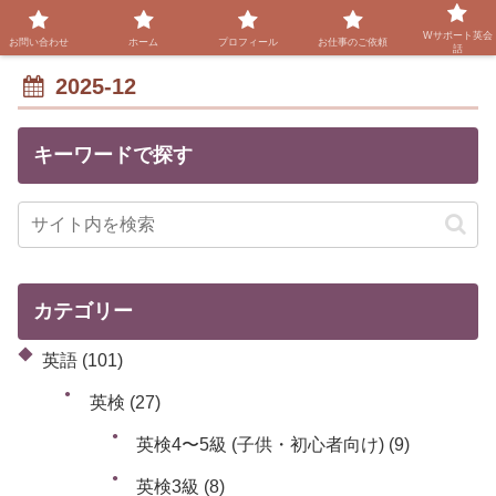
Wサポート英会
お問い合わせ
ホーム
プロフィール
お仕事のご依頼
話
2025-12
キーワードで探す
カテゴリー
英語
(101)
英検
(27)
英検4〜5級 (子供・初心者向け)
(9)
英検3級
(8)