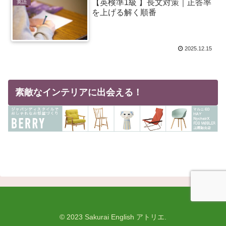
【英検準1級 】長文対策｜正答率
英語
を上げる解く順番
2025.12.15
素敵なインテリアに出会える！
© 2023 Sakurai English アトリエ.