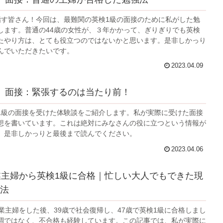
指す皆さん！今回は、最難関の英検1級の面接のために私がした勉
します。普通の44歳の女性が、３年かかって、ぎりぎりでも英検
たやり方は、とても役立つのではないかと思います。是非しかっり
んでいただきたいです。
2023.04.09
】面接：緊張するのは当たり前！
1級の面接を受けた体験談をご紹介します。私が実際に受けた面接
想を書いています。これは絶対にみなさんの役に立つという情報が
、是非しかっりと最後まで読んでください。
2023.04.06
業主婦から英検1級に合格｜忙しい大人でもできた現
法
専業主婦をした後、39歳で社会復帰し、47歳で英検1級に合格しまし
調ではなく、不合格も経験しています。この記事では、私が実際に