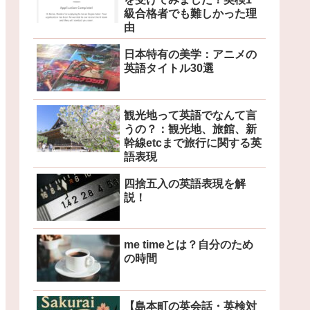
級合格者でも難しかった理
由
日本特有の美学：アニメの
英語タイトル30選
観光地って英語でなんて言
うの？：観光地、旅館、新
幹線etcまで旅行に関する英
語表現
四捨五入の英語表現を解
説！
me timeとは？自分のため
の時間
【島本町の英会話・英検対