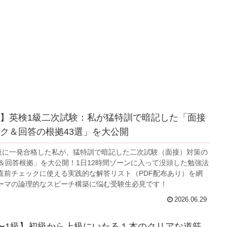
】英検1級二次試験：私が猛特訓で暗記した「面接
ク＆回答の根拠43選」を大公開
1級に一発合格した私が、猛特訓で暗記した二次試験（面接）対策の
ク＆回答根拠」を大公開！1日12時間ゾーンに入って没頭した勉強法
直前チェックに使える実践的な解答リスト（PDF配布あり）を網
ーマの論理的なスピーチ構築に悩む受験生必見です！
2026.06.29
〜1級】初級から上級にいたる１本のクリアな道筋