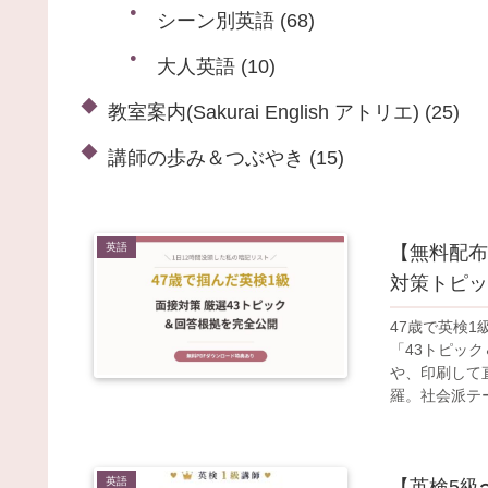
シーン別英語
(68)
大人英語
(10)
教室案内(Sakurai English アトリエ)
(25)
講師の歩み＆つぶやき
(15)
英語
【無料配布
対策トピッ
47歳で英検
「43トピッ
や、印刷して
羅。社会派テ
英語
【英検5級