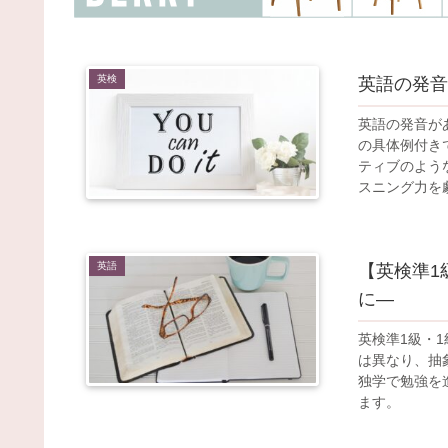
英検
英語の発音
英語の発音が
の具体例付き
ティブのよう
スニング力を
英語
【英検準1
に―
英検準1級・
は異なり、抽
独学で勉強を
ます。