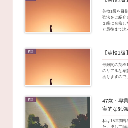
英検1級を目
強法をご紹介
１級に合格し
と最後まで読
英語
【英検1級
最難関の英検
のリアルな感
ありますので
英語
47歳・専
実的な勉強
私は15年間
た。決して順