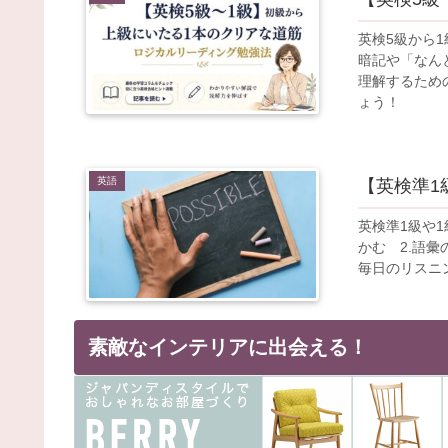
英検5級から
暗記や「なん
理解するため
ょう！
英語
【英検準1
英検準1級や
かむ 2.語彙
毎日のリスニ
素敵なインテリアに出会える！