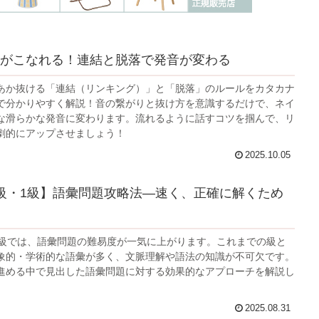
がこなれる！連結と脱落で発音が変わる
あか抜ける「連結（リンキング）」と「脱落」のルールをカタカナ
で分かりやすく解説！音の繋がりと抜け方を意識するだけで、ネイ
な滑らかな発音に変わります。流れるように話すコツを掴んで、リ
劇的にアップさせましょう！
2025.10.05
級・1級】語彙問題攻略法―速く、正確に解くため
1級では、語彙問題の難易度が一気に上がります。これまでの級と
象的・学術的な語彙が多く、文脈理解や語法の知識が不可欠です。
進める中で見出した語彙問題に対する効果的なアプローチを解説し
2025.08.31