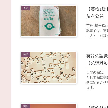
英語
【英検1級
法を公開
英検1級合格
記事では、実
い方と、付箋
英語
英語の語彙
（英検対応
人間の脳は、
として脳に刻
烈に定着させ
ます。
英語
【英検1級