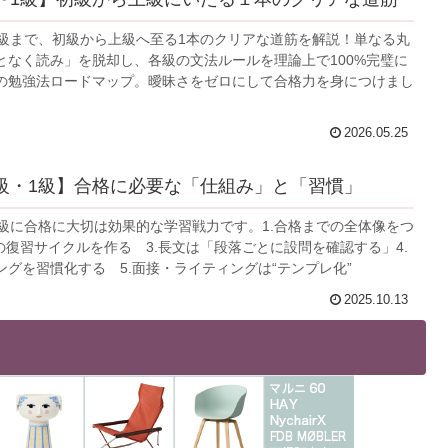
1級まで、初級から上級へ至る1本のクリアな道筋を解説！単なる丸
となく読み」を脱却し、各級の文法ルールを理論上で100%完璧に
の勉強法ロードマップ。曖昧さをゼロにして合格力を身につけまし
2026.05.25
級・1級】合格に必要な「仕組み」と「習慣」
1級に合格に大切は効果的な学習戦力です。1.合格までの全体像をつ
の復習サイクルを作る 3.長文は「段落ごとに設問を確認する」4.
ングを習慣化する 5.面接・ライティングは“テンプレ化”
2025.10.13