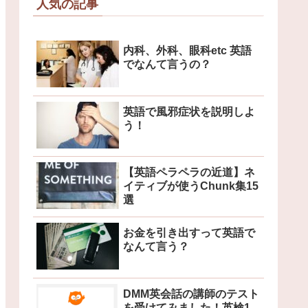
人気の記事
内科、外科、眼科etc 英語
でなんて言うの？
英語で風邪症状を説明しよ
う！
【英語ペラペラの近道】ネ
イティブが使うChunk集15
選
お金を引き出すって英語で
なんて言う？
DMM英会話の講師のテスト
を受けてみました！英検1