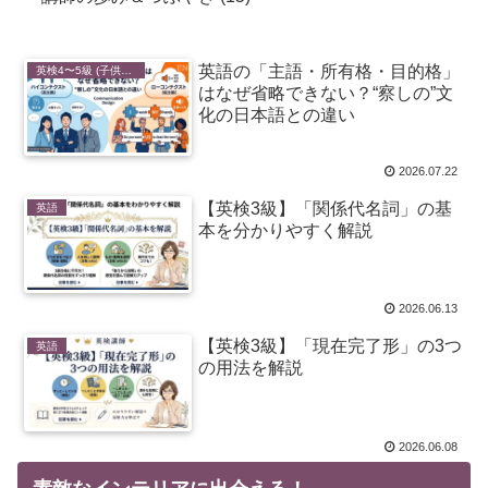
英語の「主語・所有格・目的格」
英検4〜5級 (子供・初心者向け)
はなぜ省略できない？“察しの”文
化の日本語との違い
2026.07.22
【英検3級】「関係代名詞」の基
英語
本を分かりやすく解説
2026.06.13
【英検3級】「現在完了形」の3つ
英語
の用法を解説
2026.06.08