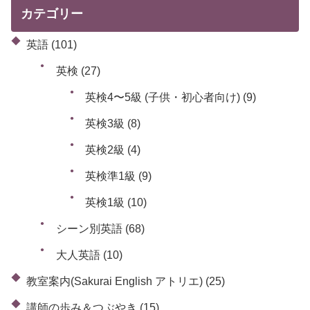
カテゴリー
英語
(101)
英検
(27)
英検4〜5級 (子供・初心者向け)
(9)
英検3級
(8)
英検2級
(4)
英検準1級
(9)
英検1級
(10)
シーン別英語
(68)
大人英語
(10)
教室案内(Sakurai English アトリエ)
(25)
講師の歩み＆つぶやき
(15)