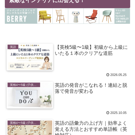
素敵なインテリアに出会える！
【英検5級〜1級】初級から上級に
英語
いたる１本のクリアな道筋
2026.05.25
英語の発音がこなれる！連結と脱
英検4〜5級 (子供・初心者向け)
落で発音が変わる
2025.10.05
英語の語彙力の上げ方｜効率よく
英検4〜5級 (子供・初心者向け)
覚える方法とおすすめ単語帳（英