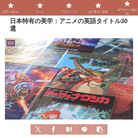
Wサポート英会
お問い合わせ
ホーム
プロフィール
お仕事のご依頼
話
日本特有の美学：アニメの英語タイトル30
選
英語