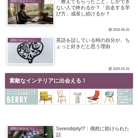
「教えてもらったこと」しかでき
講師の歩み＆つぶやき
ない人で終わるか？「自走する学
び方」成長し続けるか？
2026.06.20
英語を話している時の自分が、ち
講師の歩み＆つぶやき
ょっと好きだと思う理由
2026.03.20
素敵なインテリアに出会える！
Serendipity!?：偶然に助けられた
講師の歩み＆つぶやき
話