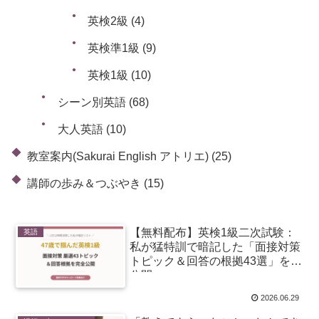
英検2級
(4)
英検準1級
(9)
英検1級
(10)
シーン別英語
(68)
大人英語
(10)
教室案内(Sakurai English アトリエ)
(25)
講師の歩み＆つぶやき
(15)
【無料配布】英検1級二次試験：
英語
私が猛特訓で暗記した「面接対策
トピック＆回答の根拠43選」を大
公開
2026.06.29