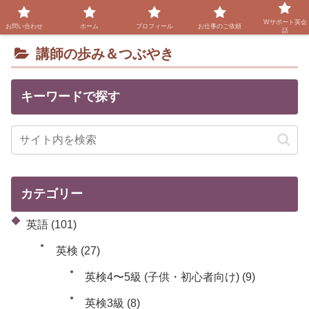
Wサポート英会
お問い合わせ
ホーム
プロフィール
お仕事のご依頼
話
講師の歩み＆つぶやき
キーワードで探す
カテゴリー
英語
(101)
英検
(27)
英検4〜5級 (子供・初心者向け)
(9)
英検3級
(8)