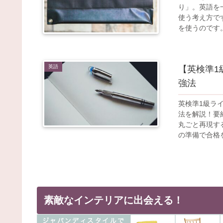
り」。英語を
使う考え方で
を使うのです
英語
【英検準1
強法
英検準1級ラ
法を解説！要
丸ごと再現す
の準備で合格
素敵なインテリアに出会える！