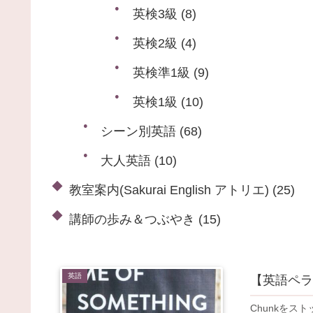
英検3級
(8)
英検2級
(4)
英検準1級
(9)
英検1級
(10)
シーン別英語
(68)
大人英語
(10)
教室案内(Sakurai English アトリエ)
(25)
講師の歩み＆つぶやき
(15)
英語
【英語ペラ
Chunkをス