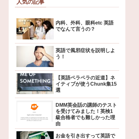
人気の記事
内科、外科、眼科etc 英語
でなんて言うの？
英語で風邪症状を説明しよ
う！
【英語ペラペラの近道】ネ
イティブが使うChunk集15
選
DMM英会話の講師のテスト
を受けてみました！英検1
級合格者でも難しかった理
由
お金を引き出すって英語で