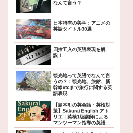
なんて言う？
日本特有の美学：アニメの
英語タイトル30選
四捨五入の英語表現を解
説！
観光地って英語でなんて言
うの？：観光地、旅館、新
幹線etcまで旅行に関する英
語表現
【島本町の英会話・英検対
策】Sakurai English アト
リエ｜英検1級講師による
マンツーマン指導の英語教
室