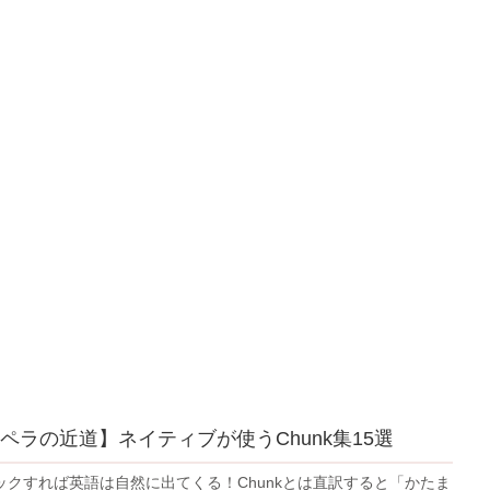
ペラの近道】ネイティブが使うChunk集15選
トックすれば英語は自然に出てくる！Chunkとは直訳すると「かたま