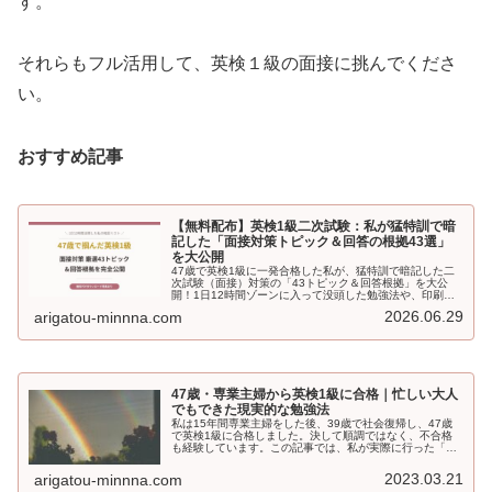
す。
それらもフル活用して、英検１級の面接に挑んでくださ
い。
おすすめ記事
【無料配布】英検1級二次試験：私が猛特訓で暗
記した「面接対策トピック＆回答の根拠43選」
を大公開
47歳で英検1級に一発合格した私が、猛特訓で暗記した二
次試験（面接）対策の「43トピック＆回答根拠」を大公
開！1日12時間ゾーンに入って没頭した勉強法や、印刷し
て直前チェックに使える実践的な解答リスト（PDF配布あ
2026.06.29
arigatou-minnna.com
り）を網羅。社会派テーマの論理的なスピーチ構築に悩む
受験生必見です！
47歳・専業主婦から英検1級に合格｜忙しい大人
でもできた現実的な勉強法
私は15年間専業主婦をした後、39歳で社会復帰し、47歳
で英検1級に合格しました。決して順調ではなく、不合格
も経験しています。この記事では、私が実際に行った「忙
しい中でも続けられる現実的な勉強法」を具体的にご紹介
しています。
2023.03.21
arigatou-minnna.com