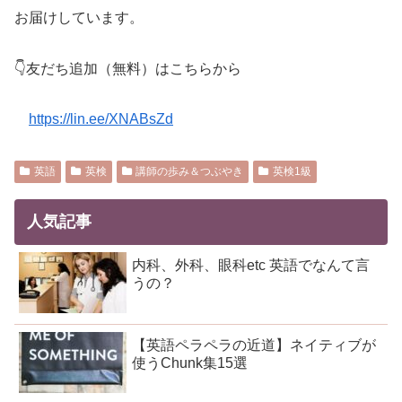
お届けしています。
👇友だち追加（無料）はこちらから
https://lin.ee/XNABsZd
英語
英検
講師の歩み＆つぶやき
英検1級
人気記事
内科、外科、眼科etc 英語でなんて言
うの？
【英語ペラペラの近道】ネイティブが
使うChunk集15選