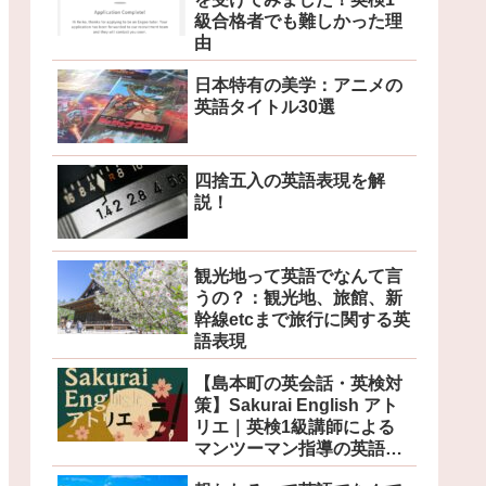
級合格者でも難しかった理
由
日本特有の美学：アニメの
英語タイトル30選
四捨五入の英語表現を解
説！
観光地って英語でなんて言
うの？：観光地、旅館、新
幹線etcまで旅行に関する英
語表現
【島本町の英会話・英検対
策】Sakurai English アト
リエ｜英検1級講師による
マンツーマン指導の英語教
室