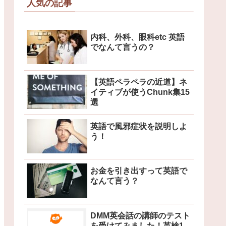
人気の記事
内科、外科、眼科etc 英語
でなんて言うの？
【英語ペラペラの近道】ネ
イティブが使うChunk集15
選
英語で風邪症状を説明しよ
う！
お金を引き出すって英語で
なんて言う？
DMM英会話の講師のテスト
を受けてみました！英検1