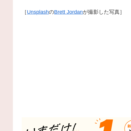
［
Unsplash
の
Brett Jordan
が撮影した写真］