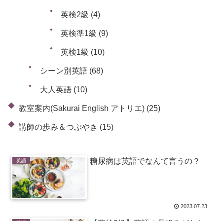
英検2級
(4)
英検準1級
(9)
英検1級
(10)
シーン別英語
(68)
大人英語
(10)
教室案内(Sakurai English アトリエ)
(25)
講師の歩み＆つぶやき
(15)
糖尿病は英語でなんて言うの？
英語
2023.07.23