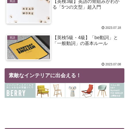
【英検3級】英語の骨組みがわか
英語
る「5つの文型」超入門
2023.07.18
【英検5級・4級】「be動詞」と
英語
「一般動詞」の基本ルール
2023.07.08
素敵なインテリアに出会える！