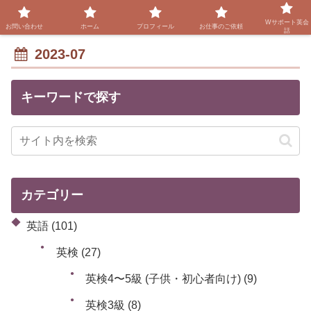
Wサポート英会
お問い合わせ
ホーム
プロフィール
お仕事のご依頼
話
2023-07
キーワードで探す
カテゴリー
英語
(101)
英検
(27)
英検4〜5級 (子供・初心者向け)
(9)
英検3級
(8)