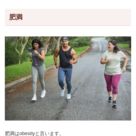
肥満
肥満はobesityと言います。