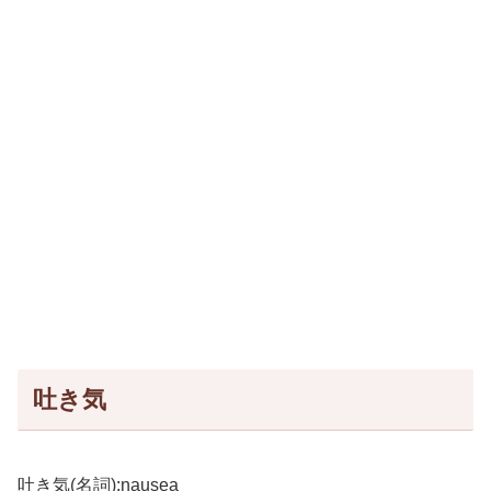
吐き気
吐き気(名詞):nausea