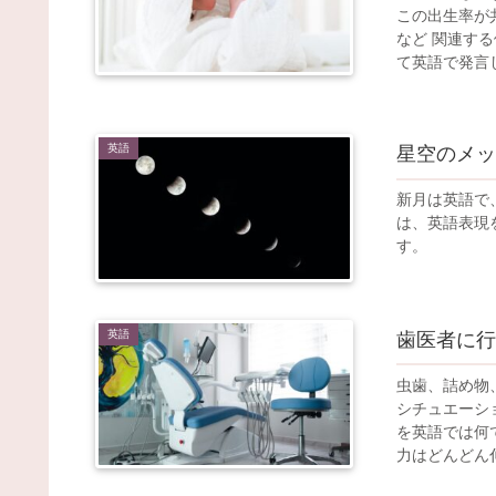
この出生率が
など 関連す
て英語で発言
英語
星空のメッ
新月は英語で、 t
は、英語表現
す。
英語
歯医者に行
虫歯、詰め物
シチュエーシ
を英語では何
力はどんどん