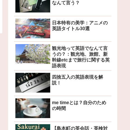
なんて言う？
日本特有の美学：アニメの
英語タイトル30選
観光地って英語でなんて言
うの？：観光地、旅館、新
幹線etcまで旅行に関する英
語表現
四捨五入の英語表現を解
説！
me timeとは？自分のため
の時間
【島本町の英会話・英検対