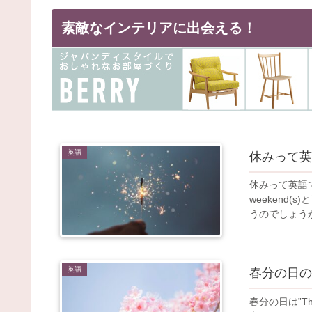
素敵なインテリアに出会える！
英語
休みって英
休みって英語で
weekend
うのでしょう
英語
春分の日の
春分の日は”The 