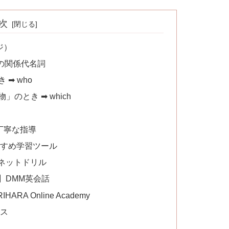
次
ジ）
の関係代名詞
➡ who
のとき ➡ which
丁寧な指導
すすめ学習ツール
ネットドリル
】DMM英会話
A Online Academy
イス