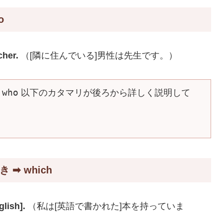
o
cher.
（[隣に住んでいる]男性は先生です。）
who
、
以下のカタマリが後ろから詳しく説明して
➡ which
lish].
（私は[英語で書かれた]本を持っていま