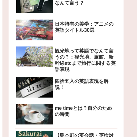
なんて言う？
日本特有の美学：アニメの
英語タイトル30選
観光地って英語でなんて言
うの？：観光地、旅館、新
幹線etcまで旅行に関する英
語表現
四捨五入の英語表現を解
説！
me timeとは？自分のため
の時間
【島本町の英会話・英検対