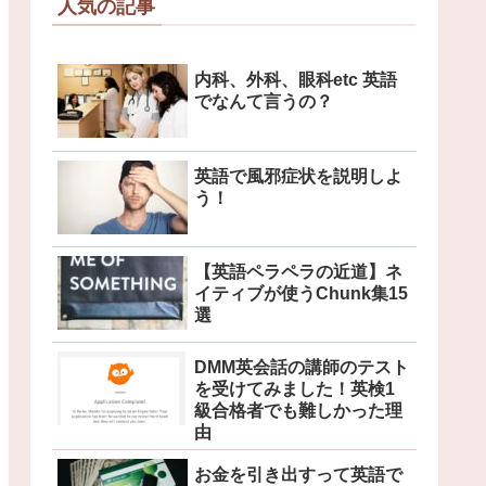
人気の記事
内科、外科、眼科etc 英語
でなんて言うの？
英語で風邪症状を説明しよ
う！
【英語ペラペラの近道】ネ
イティブが使うChunk集15
選
DMM英会話の講師のテスト
を受けてみました！英検1
級合格者でも難しかった理
由
お金を引き出すって英語で