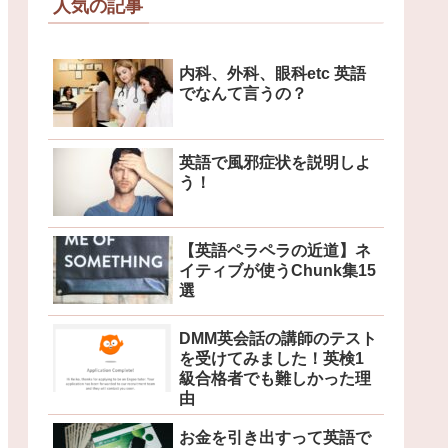
人気の記事
内科、外科、眼科etc 英語
でなんて言うの？
英語で風邪症状を説明しよ
う！
【英語ペラペラの近道】ネ
イティブが使うChunk集15
選
DMM英会話の講師のテスト
を受けてみました！英検1
級合格者でも難しかった理
由
お金を引き出すって英語で