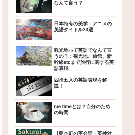
なんて言う？
日本特有の美学：アニメの
英語タイトル30選
観光地って英語でなんて言
うの？：観光地、旅館、新
幹線etcまで旅行に関する英
語表現
四捨五入の英語表現を解
説！
me timeとは？自分のため
の時間
【島本町の英会話・英検対