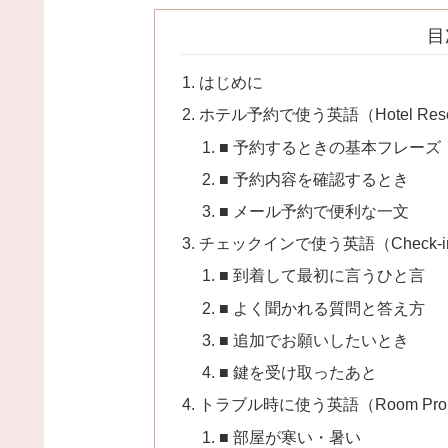
目
はじめに
ホテル予約で使う英語（Hotel Reser
■ 予約するときの基本フレーズ
■ 予約内容を確認するとき
■ メール予約で便利な一文
チェックインで使う英語（Check-in 
■ 到着して最初に言うひと言
■ よく聞かれる質問と答え方
■ 追加でお願いしたいとき
■ 鍵を受け取ったあと
トラブル時に使う英語（Room Prob
■ 部屋が寒い・暑い