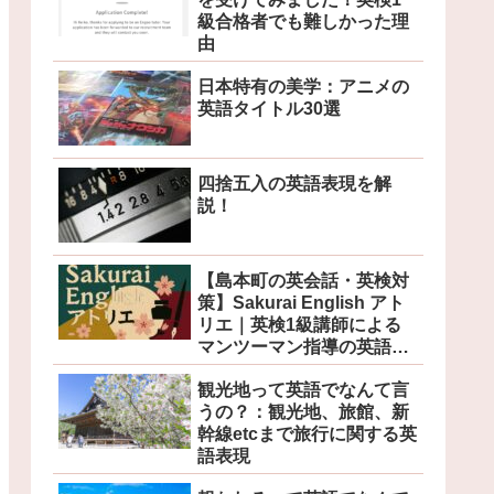
級合格者でも難しかった理
由
日本特有の美学：アニメの
英語タイトル30選
四捨五入の英語表現を解
説！
【島本町の英会話・英検対
策】Sakurai English アト
リエ｜英検1級講師による
マンツーマン指導の英語教
室
観光地って英語でなんて言
うの？：観光地、旅館、新
幹線etcまで旅行に関する英
語表現