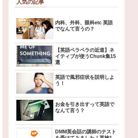
人気の記事
内科、外科、眼科etc 英語
でなんて言うの？
【英語ペラペラの近道】ネ
イティブが使うChunk集15
選
英語で風邪症状を説明しよ
う！
お金を引き出すって英語で
なんて言う？
DMM英会話の講師のテスト
を受けてみました！英検1