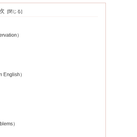
次
vation）
English）
lems）