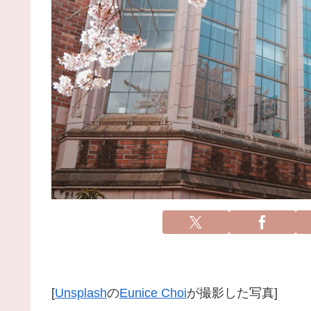
[
Unsplash
の
Eunice Choi
が撮影した写真]