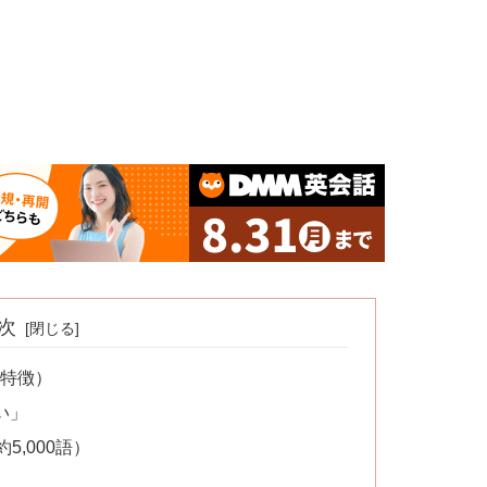
次
と特徴）
い」
,000語）