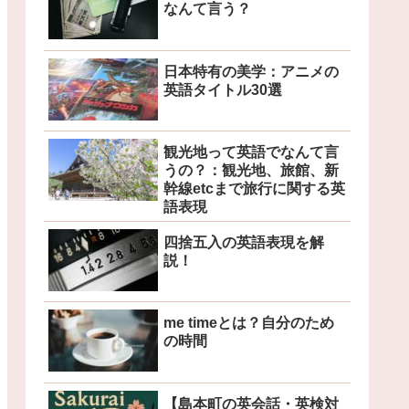
なんて言う？
日本特有の美学：アニメの
英語タイトル30選
観光地って英語でなんて言
うの？：観光地、旅館、新
幹線etcまで旅行に関する英
語表現
四捨五入の英語表現を解
説！
me timeとは？自分のため
の時間
【島本町の英会話・英検対