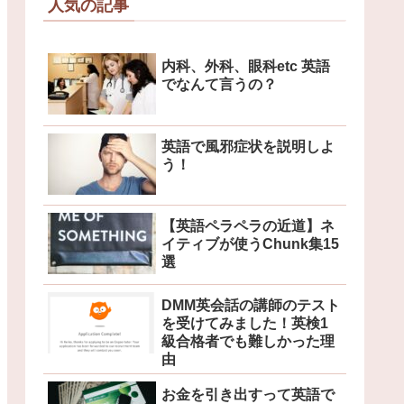
人気の記事
内科、外科、眼科etc 英語
でなんて言うの？
英語で風邪症状を説明しよ
う！
【英語ペラペラの近道】ネ
イティブが使うChunk集15
選
DMM英会話の講師のテスト
を受けてみました！英検1
級合格者でも難しかった理
由
お金を引き出すって英語で