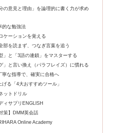
分の意見と理由」を論理的に書く力が求め
率的な勉強法
ロケーションを覚える
全部を読まず、つなぎ言葉を追う
型」と「3語の連鎖」をマスターする
グ」と言い換え（パラフレイズ）に慣れる
丁寧な指導で、確実に合格へ
上げる「4大おすすめツール」
ネットドリル
ィサプリENGLISH
対策】DMM英会話
A Online Academy